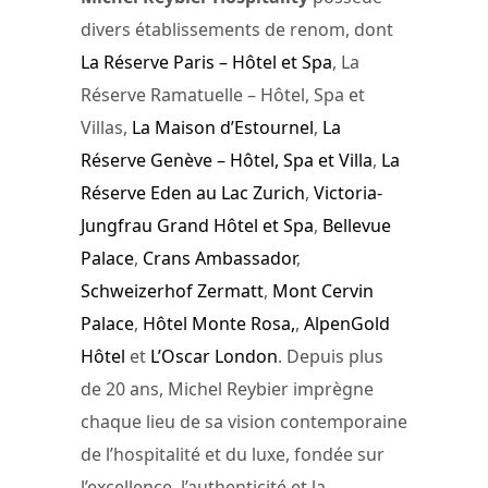
divers établissements de renom, dont
La Réserve Paris – Hôtel et Spa
, La
Réserve Ramatuelle – Hôtel, Spa et
Villas,
La Maison d’Estournel
,
La
Réserve Genève – Hôtel, Spa et Villa
,
La
Réserve Eden au Lac Zurich
,
Victoria-
Jungfrau Grand Hôtel et Spa
,
Bellevue
Palace
,
Crans Ambassador
,
Schweizerhof Zermatt
,
Mont Cervin
Palace
,
Hôtel Monte Rosa,
,
AlpenGold
Hôtel
et
L’Oscar London
. Depuis plus
de 20 ans, Michel Reybier imprègne
chaque lieu de sa vision contemporaine
de l’hospitalité et du luxe, fondée sur
l’excellence, l’authenticité et la