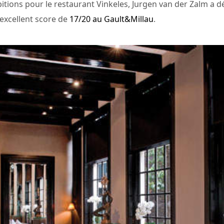
itions pour le restaurant Vinkeles, Jurgen van der Zalm a 
 excellent score de
17/20 au Gault&Millau
.