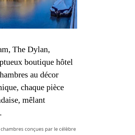
dam, The Dylan,
tueux boutique hôtel
chambres au décor
nique, chaque pièce
ndaise, mêlant
.
 chambres conçues par le célèbre