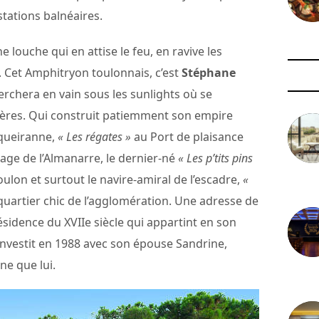
ations balnéaires.
 louche qui en attise le feu, en ravive les
s. Cet Amphitryon toulonnais, c’est
Stéphane
erchera en vain sous les sunlights où se
ères. Qui construit patiemment son empire
queiranne,
« Les régates »
au Port de plaisance
lage de l’Almanarre, le dernier-né
« Les p’tits pins
ulon et surtout le navire-amiral de l’escadre,
«
3 août 
quartier chic de l’agglomération. Une adresse de
résidence du XVIIe siècle qui appartint en son
l investit en 1988 avec son épouse Sandrine,
ne que lui.
29 juil