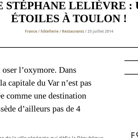
E STÉPHANE LELIÈVRE : 
ÉTOILES À TOULON !
France
/
hôtellerie
/
Restaurants
/ 25 juillet 2014
st oser l’oxymore. Dans
 la capitale du Var n’est pas
ée comme une destination
ssède d’ailleurs pas de 4