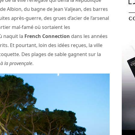
age de la ville rénégate qui défia la République
ide Albion, du bagne de Jean Valjean, des barres
tes après-guerre, des grues d’acier de l’arsenal
artier mal-famé où sortaient les
ù naquit la
French Connection
dans les années
ts. Et pourtant, loin des idées reçues, la ville
t coquette. Des plages de sable gagnent sur la
à la provençale
.