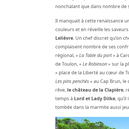
nonchalant que dans nombre de st
Il manquait à cette renaissance une
couleurs et en réveille les saveur
Lelièvre
. Un chef discret qu’on ch
complaisent nombre de ses confr
régional,
« La Table du port »
à Car
de Toulon,
« Le Robinson »
sur la p
»
place de la Liberté au cœur de To
Les pins penchés »
au Cap Brun, le 
rêve,
le château de la Clapière
, 
temps à
Lord et Lady Dilke
, qu’i
tombée dans la marmite aussi jeu