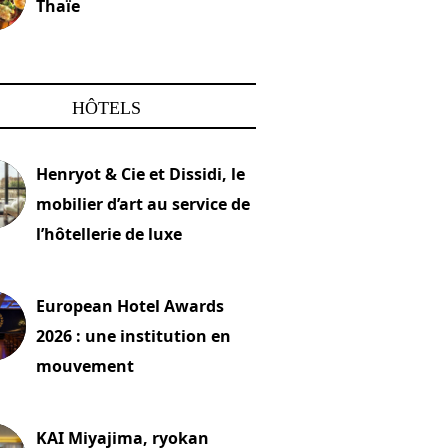
Thaïe
22 mars 2024
HÔTELS
Henryot & Cie et Dissidi, le
mobilier d’art au service de
l’hôtellerie de luxe
2026
European Hotel Awards
2026 : une institution en
mouvement
let 2026
KAI Miyajima, ryokan