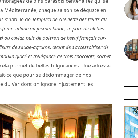
 ombragées de pins parasols centenaires qui se
a Méditerranée, chaque saison se déguste en
s s’habille de
Tempura de cueillette des fleurs du
i-fumé salade au jasmin blanc, se pare de blettes
30 juin
l au caviar, puis de paleron de bœuf français sur-
 fleurs de sauge-agrume, avant de s’accessoiriser de
 moulin glacé et d’élégance de trois chocolats, sorbet
et cela promet de belles fulgurances. Une adresse
29 juin
erait-ce que pour se dédommager de nos
re du Var dont on ignore injustement les