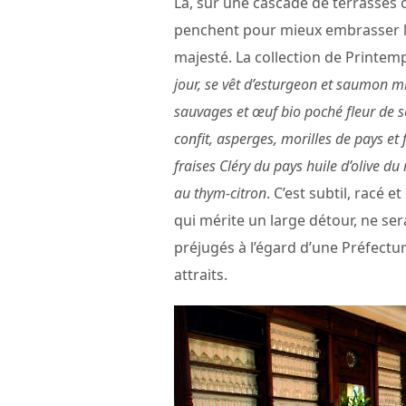
Là, sur une cascade de terrasses
penchent pour mieux embrasser l
majesté. La collection de Printemp
jour, se vêt d’esturgeon et saumon m
sauvages et œuf bio poché fleur de se
confit, asperges, morilles de pays et
fraises Cléry du pays huile d’olive du
au thym-citron
. C’est subtil, racé 
qui mérite un large détour, ne s
préjugés à l’égard d’une Préfectu
attraits.