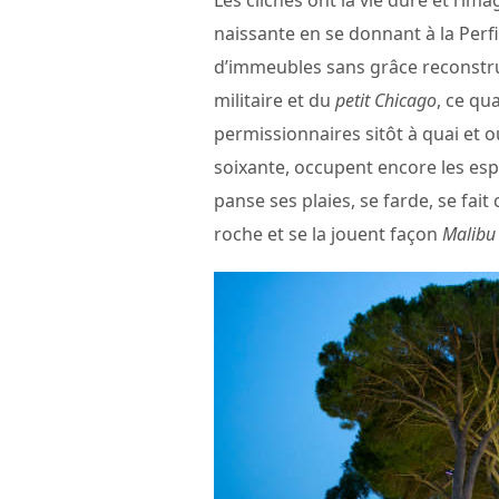
Les clichés ont la vie dure et l’im
naissante en se donnant à la Perf
d’immeubles sans grâce reconstrui
militaire et du
petit Chicago
, ce qu
permissionnaires sitôt à quai et o
soixante, occupent encore les espri
panse ses plaies, se farde, se fai
roche et se la jouent façon
Malibu 