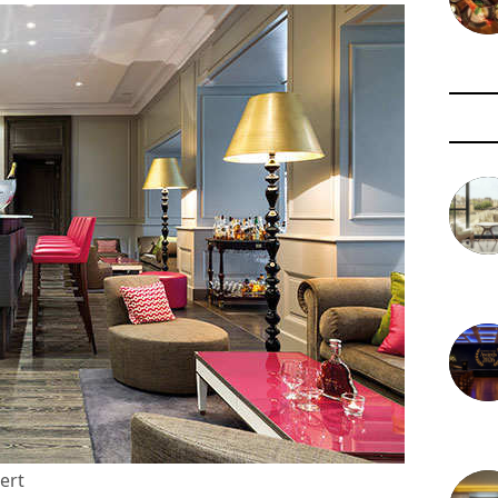
3 août 
29 juil
ert