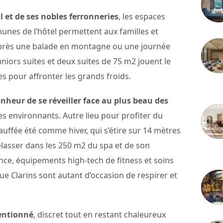
 et de ses nobles ferronneries
, les espaces
nes de l’hôtel permettent aux familles et
après une balade en montagne ou une journée
niors suites et deux suites de 75 m2 jouent le
s pour affronter les grands froids.
3 juille
onheur de se réveiller face au plus beau des
res environnants. Autre lieu pour profiter du
hauffée été comme hiver, qui s’étire sur 14 mètres
élasser dans les 250 m2 du spa et de son
2 juille
e, équipements high-tech de fitness et soins
ue Clarins sont autant d’occasion de respirer et
tentionné
, discret tout en restant chaleureux