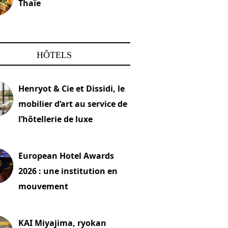
Thaïe
22 mars 2024
HÔTELS
Henryot & Cie et Dissidi, le
mobilier d’art au service de
l’hôtellerie de luxe
2026
European Hotel Awards
2026 : une institution en
mouvement
let 2026
KAI Miyajima, ryokan