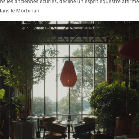
ns les anciennes écuries, décline un esprit équestre affirmé
 dans le Morbihan.