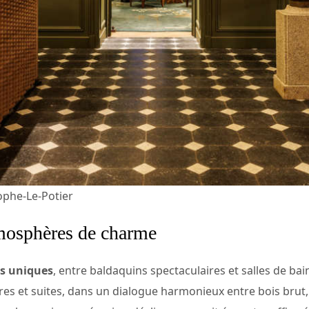
phe-Le-Potier
atmosphères de charme
es uniques
, entre baldaquins spectaculaires et salles de ba
res et suites, dans un dialogue harmonieux entre bois brut,