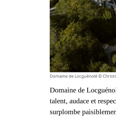
Domaine de Locguénolé © Christo
Domaine de Locguénolé 
talent, audace et respe
surplombe paisiblement 