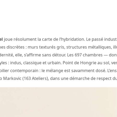
el
joue résolument la carte de l’hybridation. Le passé indust
s discrètes : murs texturés gris, structures métalliques, ill
rnité, elle, s’affirme sans détour. Les 697 chambres — dont
yles : indus, classique et urbain. Point de Hongrie au sol, ver
obilier contemporain : le mélange est savamment dosé. L’en
 Markovic (163 Ateliers), dans une démarche de respect du b