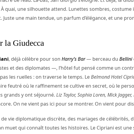
a nacre de l’eau. Là-bas, San Giorgio s’éloigne. Et déjà, la Gi
À quai, une silhouette attend. Lunettes sombres, costume i
ot. Juste une main tendue, un parfum d’élégance, et une prom
r la Giudecca
iani
, déjà célèbre pour son
Harry’s Bar
— berceau du
Bellini
stes et des diplomates —, l’hôtel fut pensé comme un contre
 pas les ruelles : on traverse le temps. Le
Belmond Hotel Cipri
re feutré où le raffinement se cultive en secret, où le pers
es grands y ont séjourné.
Liz Taylor, Sophia Loren, Mick Jagger,
encore. On ne vient pas ici pour se montrer. On vient pour di
es de vie diplomatique discrète, des mariages de célébrités, 
 muet qui connaît toutes les histoires. Le Cipriani est une