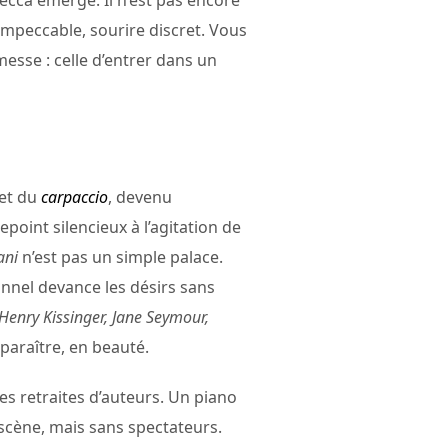
udecca émerge. Il n’est pas encore
mpeccable, sourire discret. Vous
esse : celle d’entrer dans un
et du
carpaccio
, devenu
point silencieux à l’agitation de
ani
n’est pas un simple palace.
onnel devance les désirs sans
 Henry Kissinger, Jane Seymour,
sparaître, en beauté.
des retraites d’auteurs. Un piano
 scène, mais sans spectateurs.