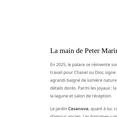
La main de Peter Marin
En 2025, le palace se réinvente so
travail pour Chanel ou Dior, signe
agrandi baigné de lumière naturell
détails dorés. Parmi les joyaux : l
la lagune et salon de réception.
Le jardin
Casanova
, quant à lui,
d’amour ancien. Les fontaines y mu