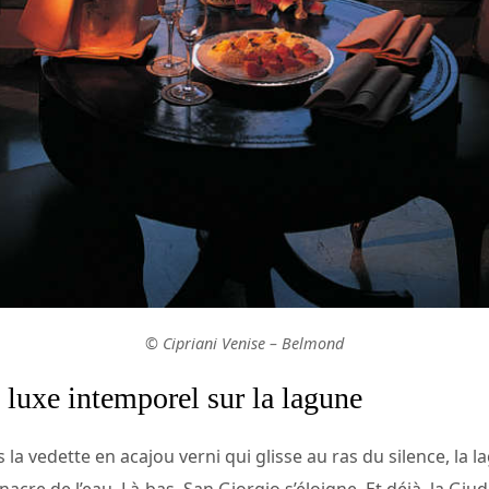
© Cipriani Venise – Belmond
 luxe intemporel sur la lagune
 la vedette en acajou verni qui glisse au ras du silence, la l