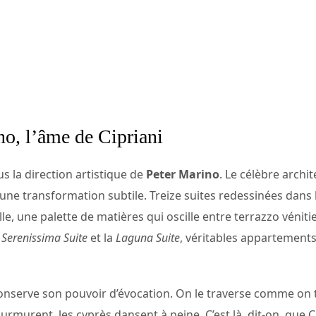
o, l’âme de Cipriani
us la direction artistique de
Peter Marino
. Le célèbre arch
 une transformation subtile. Treize suites redessinées dans l
e, une palette de matières qui oscille entre terrazzo vénitie
a
Serenissima Suite
et la
Laguna Suite
, véritables appartement
 conserve son pouvoir d’évocation. On le traverse comme on
rmurent, les cyprès dansent à peine. C’est là, dit-on, que C