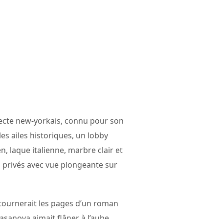
itecte new-yorkais, connu pour son
es ailes historiques, un lobby
n, laque italienne, marbre clair et
s privés avec vue plongeante sur
 tournerait les pages d’un roman
asanova aimait flâner à l’aube.