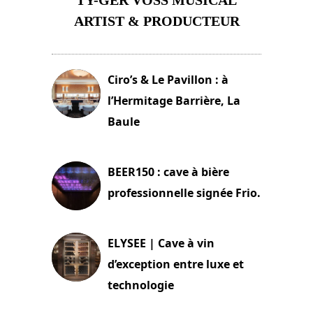
TY-GER VOSS MUSICAL
ARTIST & PRODUCTEUR
11 avril 2026
Ciro’s & Le Pavillon : à
l’Hermitage Barrière, La
Baule
18 juin 2025
BEER150 : cave à bière
professionnelle signée Frio.
15 juin 2025
ELYSEE | Cave à vin
d’exception entre luxe et
technologie
15 juin 2025