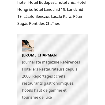
hotel
,
Hotel Budapest
,
hotel chic
,
Hotel
Hongrie
,
hôtel Landchid 19
,
Landchid
19
,
Lászlo Benczur
,
Lászlo Kara
,
Péter
Sugár
,
Pont des Chaînes
JEROME CHAPMAN
Journaliste magazine Références
Hôteliers Restaurateurs depuis
2000. Reportages : chefs,
restaurants gastronomiques,
hôtels haut de gamme et
tourisme de luxe