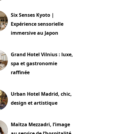
24 juillet 2026
Six Senses Kyoto |
Expérience sensorielle
immersive au Japon
t 2026
Grand Hotel Vilnius : luxe,
spa et gastronomie
raffinée
t 2026
Urban Hotel Madrid, chic,
design et artistique
2 juillet 2026
Maïtza Mezzadri, l’image
au service de l’hospitalité