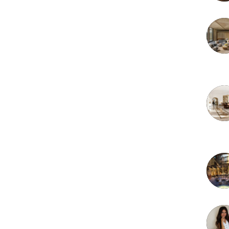
3 juille
2 juille