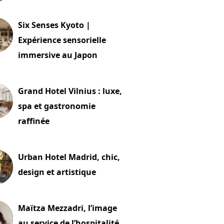
24 juillet 2026
Six Senses Kyoto |
Expérience sensorielle
immersive au Japon
t 2026
Grand Hotel Vilnius : luxe,
spa et gastronomie
raffinée
t 2026
Urban Hotel Madrid, chic,
design et artistique
2 juillet 2026
Maïtza Mezzadri, l’image
au service de l’hospitalité