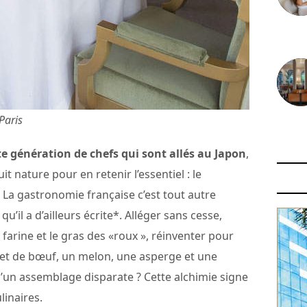
30 juin
Paris
29 juin
e génération de chefs qui sont allés au Japon
,
t nature pour en retenir l’essentiel : le
é. La gastronomie française c’est tout autre
u’il a d’ailleurs écrite*. Alléger sans cesse,
a farine et le gras des «roux », réinventer pour
ilet de bœuf, un melon, une asperge et une
d’un assemblage disparate ? Cette alchimie signe
linaires.