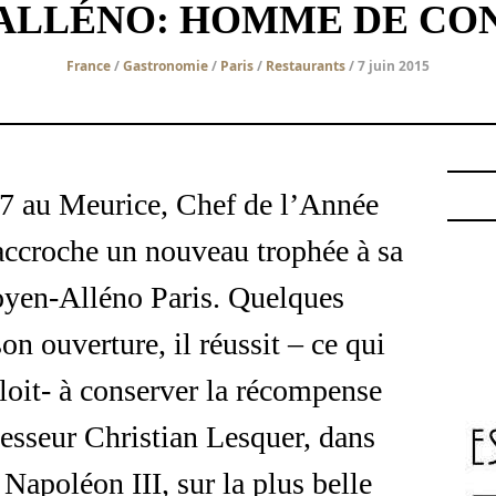
ALLÉNO: HOMME DE CO
France
/
Gastronomie
/
Paris
/
Restaurants
/ 7 juin 2015
7 au Meurice, Chef de l’Année
accroche un nouveau trophée à sa
oyen-Alléno Paris. Quelques
n ouverture, il réussit – ce qui
loit- à conserver la récompense
esseur Christian Lesquer, dans
Napoléon III, sur la plus belle