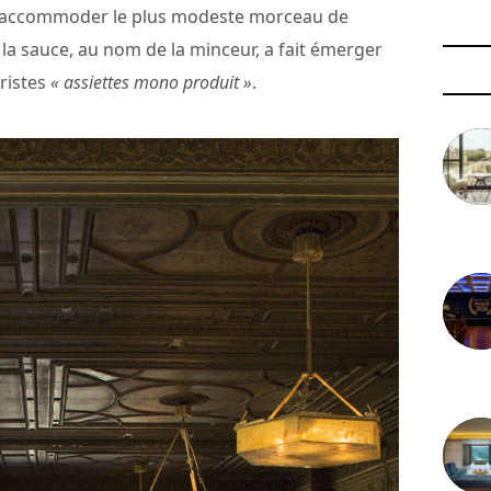
 d’accommoder le plus modeste morceau de
 la sauce, au nom de la minceur, a fait émerger
tristes
« assiettes mono produit »
.
3 août 
29 juil