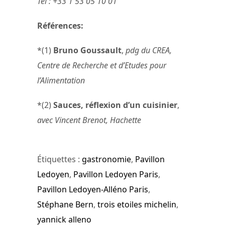
Tel : +33 1 53 05 10 01
Références:
*(1)
Bruno Goussault
,
pdg du CREA,
Centre de Recherche et d’Etudes pour
l’Alimentation
*(2)
Sauces, réflexion d’un cuisinier
,
avec Vincent Brenot, Hachette
Étiquettes :
gastronomie
,
Pavillon
Ledoyen
,
Pavillon Ledoyen Paris
,
Pavillon Ledoyen-Alléno Paris
,
Stéphane Bern
,
trois etoiles michelin
,
yannick alleno