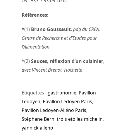
Tel : +33 1 53 05 10 01
Références:
*(1)
Bruno Goussault
,
pdg du CREA,
Centre de Recherche et d’Etudes pour
l’Alimentation
*(2)
Sauces, réflexion d’un cuisinier
,
avec Vincent Brenot, Hachette
Étiquettes :
gastronomie
,
Pavillon
Ledoyen
,
Pavillon Ledoyen Paris
,
Pavillon Ledoyen-Alléno Paris
,
Stéphane Bern
,
trois etoiles michelin
,
yannick alleno