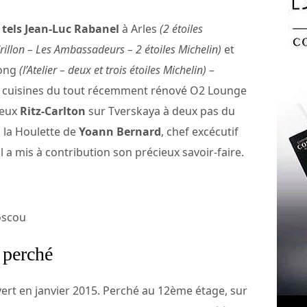
 tels
Jean-Luc Rabanel
à Arles
(2 étoiles
Crillon – Les Ambassadeurs – 2 étoiles Michelin)
et
Kong
(l’Atelier – deux et trois étoiles Michelin)
–
es cuisines du tout récemment rénové O2 Lounge
ueux
Ritz-Carlton
sur Tverskaya à deux pas du
s la Houlette de
Yoann Bernard
, chef excécutif
l a mis à contribution son précieux savoir-faire.
oscou
 perché
ert en janvier 2015. Perché au 12ème étage, sur