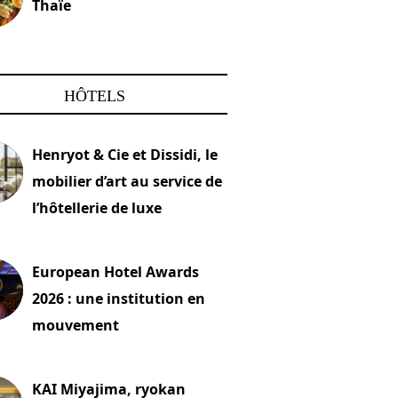
Thaïe
22 mars 2024
HÔTELS
Henryot & Cie et Dissidi, le
mobilier d’art au service de
l’hôtellerie de luxe
2026
European Hotel Awards
2026 : une institution en
mouvement
let 2026
KAI Miyajima, ryokan