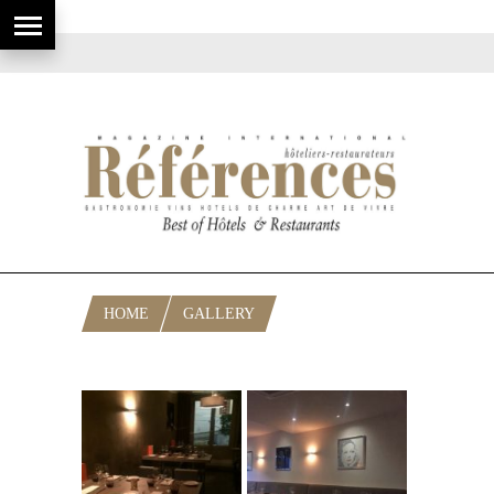
HOME
GALLERY
TABLE 22, À CANNES EN IMAGES