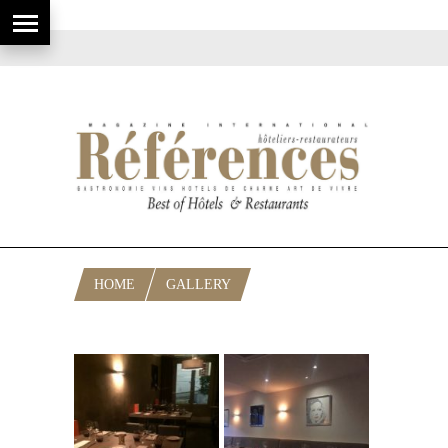
HOME
GALLERY
TABLE 22, À CANNES EN IMAGES