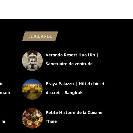
THAILANDE
,
Veranda Resort Hua Hin |
Sanctuaire de zénitude
30 août 2024
ic
Praya Palazzo | Hôtel chic et
omain
discret | Bangkok
13 avril 2024
Petite Histoire de la Cuisine
 le
Thaïe
22 mars 2024