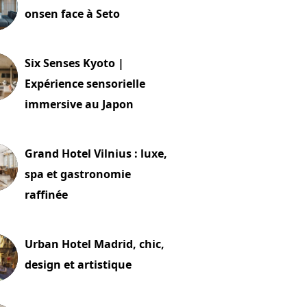
onsen face à Seto
24 juillet 2026
Six Senses Kyoto |
Expérience sensorielle
immersive au Japon
t 2026
Grand Hotel Vilnius : luxe,
spa et gastronomie
raffinée
t 2026
Urban Hotel Madrid, chic,
design et artistique
2 juillet 2026