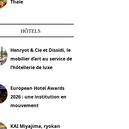
Thaïe
22 mars 2024
HÔTELS
Henryot & Cie et Dissidi, le
mobilier d’art au service de
l’hôtellerie de luxe
2026
European Hotel Awards
2026 : une institution en
mouvement
let 2026
KAI Miyajima, ryokan