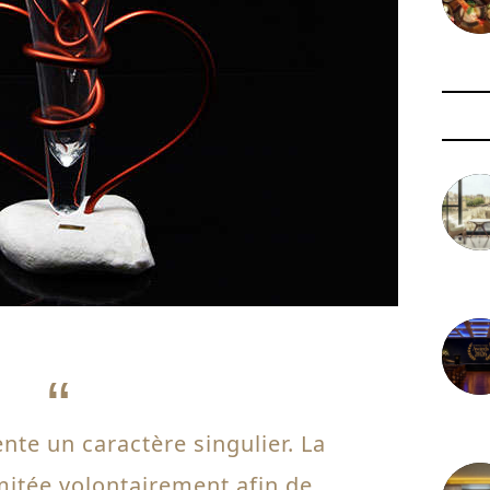
3 août 
29 juil
nte un caractère singulier. La
mitée volontairement afin de