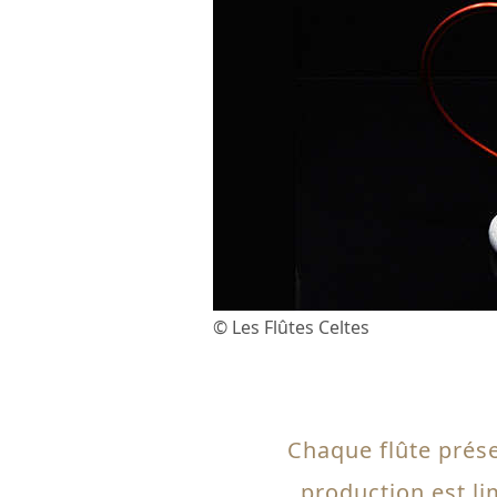
© Les Flûtes Celtes
Chaque flûte prése
production est li