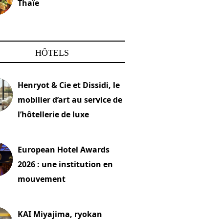
Thaïe
22 mars 2024
HÔTELS
Henryot & Cie et Dissidi, le
mobilier d’art au service de
l’hôtellerie de luxe
2026
European Hotel Awards
2026 : une institution en
mouvement
let 2026
KAI Miyajima, ryokan