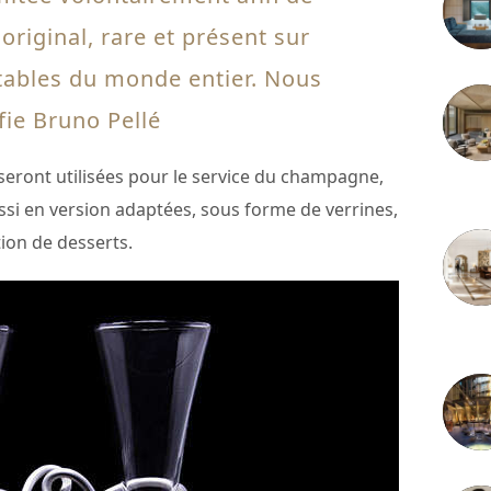
 original, rare et présent sur
tables du monde entier. Nous
fie Bruno Pellé
 seront utilisées pour le service du champagne,
3 juille
ussi en version adaptées, sous forme de verrines,
tion de desserts.
2 juille