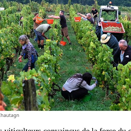
Chautagn
viticulteurs convaincus de la force du co