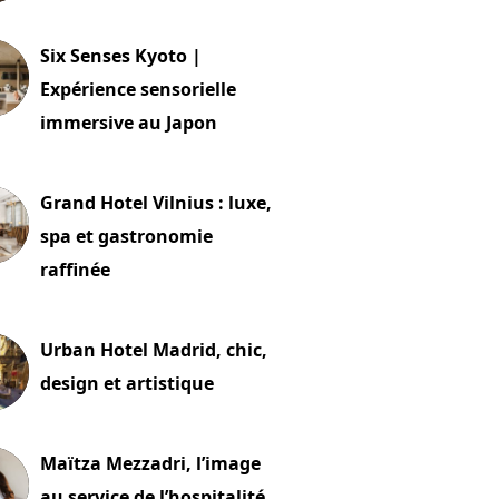
24 juillet 2026
Six Senses Kyoto |
Expérience sensorielle
immersive au Japon
t 2026
Grand Hotel Vilnius : luxe,
spa et gastronomie
raffinée
t 2026
Urban Hotel Madrid, chic,
design et artistique
2 juillet 2026
Maïtza Mezzadri, l’image
au service de l’hospitalité