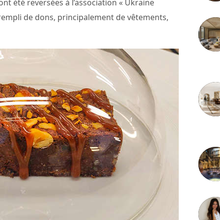
nt été reversées à l’association « Ukraine
 rempli de dons, principalement de vêtements,
3 juille
2 juille