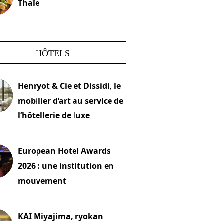
Thaïe
22 mars 2024
HÔTELS
Henryot & Cie et Dissidi, le
mobilier d’art au service de
l’hôtellerie de luxe
2026
European Hotel Awards
2026 : une institution en
mouvement
let 2026
KAI Miyajima, ryokan