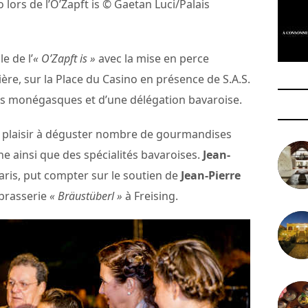
o lors de l’O’Zapft is © Gaetan Luci/Palais
e de l’
« O’Zapft is »
avec la mise en perce
ière, sur la Place du Casino en présence de S.A.S.
ités monégasques et d’une délégation bavaroise.
eu plaisir à déguster nombre de gourmandises
e ainsi que des spécialités bavaroises.
Jean-
aris, put compter sur le soutien de
Jean-Pierre
brasserie
« Bräustüberl »
à Freising.