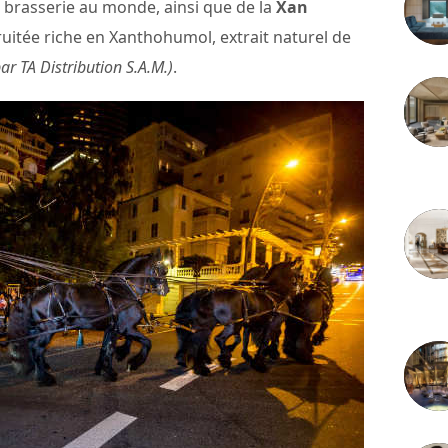
e brasserie au monde, ainsi que de la
Xan
ruitée riche en Xanthohumol, extrait naturel de
ar TA Distribution S.A.M.)
.
3 juille
2 juille