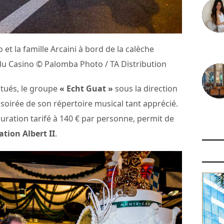
30 juin
o et la famille Arcaini à bord de la calèche
du Casino © Palomba Photo / TA Distribution
tués, le groupe
« Echt Guat »
sous la direction
soirée de son répertoire musical tant apprécié.
29 juin
ration tarifé à 140 € par personne, permit de
tion Albert II
.