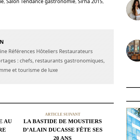
ie
,
Salon Tendance gastronomie
,
Sirha 2015
,
30 juin
AN
ine Références Hôteliers Restaurateurs
rtages : chefs, restaurants gastronomiques,
amme et tourisme de luxe
29 juin
ARTICLE SUIVANT
E AU
LA BASTIDE DE MOUSTIERS
RE
D’ALAIN DUCASSE FÊTE SES
20 ANS