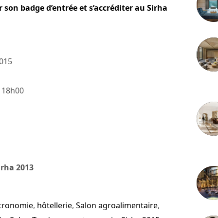
r son badge d’entrée et s’accréditer au Sirha
2015
3 juille
à 18h00
2 juille
irha 2013
tronomie
,
hôtellerie
,
Salon agroalimentaire
,