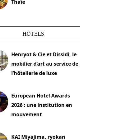
Thaïe
22 mars 2024
HÔTELS
Henryot & Cie et Dissidi, le
mobilier d’art au service de
l’hôtellerie de luxe
2026
European Hotel Awards
2026 : une institution en
mouvement
let 2026
KAI Miyajima, ryokan