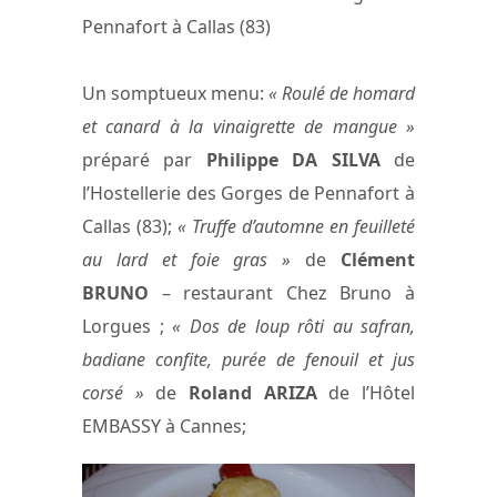
Pennafort à Callas (83)
Un somptueux menu:
« Roulé de homard
et canard à la vinaigrette de mangue »
préparé par
Philippe DA SILVA
de
l’Hostellerie des Gorges de Pennafort à
Callas (83);
« Truffe d’automne en feuilleté
au lard et foie gras »
de
Clément
BRUNO
– restaurant Chez Bruno à
Lorgues ;
« Dos de loup rôti au safran,
badiane confite, purée de fenouil et jus
corsé »
de
Roland ARIZA
de l’Hôtel
EMBASSY à Cannes;