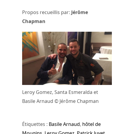
Propos recueillis par:
Jérôme
Chapman
Leroy Gomez, Santa Esmeralda et
Basile Arnaud © Jérôme Chapman
Étiquettes :
Basile Arnaud
,
hôtel de
Mougins
,
Leroy Gomez
,
Patrick Juvet
,