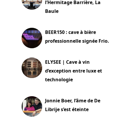
l’Hermitage Barrière, La
Baule
18 juin 2025
BEER150 : cave à bière
professionnelle signée Frio.
15 juin 2025
ELYSEE | Cave à vin
d’exception entre luxe et
technologie
15 juin 2025
Jonnie Boer, l’âme de De
Librije s’est éteinte
24 avril 2025