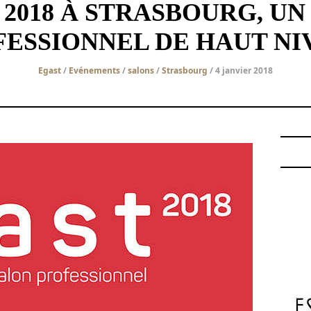
 2018 À STRASBOURG, UN
FESSIONNEL DE HAUT NI
Egast
/
Evénements
/
salons
/
Strasbourg
/ 4 janvier 2018