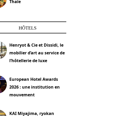
Thaïe
22 mars 2024
HÔTELS
Henryot & Cie et Dissidi, le
mobilier d’art au service de
l’hôtellerie de luxe
2026
European Hotel Awards
2026 : une institution en
mouvement
let 2026
KAI Miyajima, ryokan