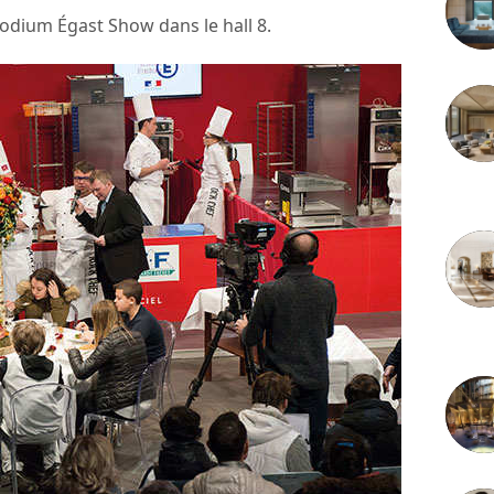
odium Égast Show dans le hall 8.
3 juille
2 juille