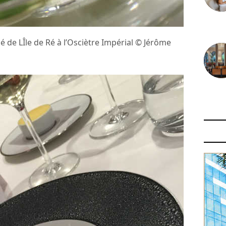
30 juin
é de LÎle de Ré à l’Osciètre Impérial © Jérôme
29 juin