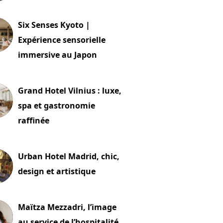
24 juillet 2026
Six Senses Kyoto |
Expérience sensorielle
immersive au Japon
t 2026
Grand Hotel Vilnius : luxe,
spa et gastronomie
raffinée
t 2026
Urban Hotel Madrid, chic,
design et artistique
2 juillet 2026
Maïtza Mezzadri, l’image
au service de l’hospitalité