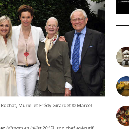
ce Rochat, Muriel et Frédy Girardet © Marcel
hat
(disparu en juillet 2015)
, son chef exécutif,