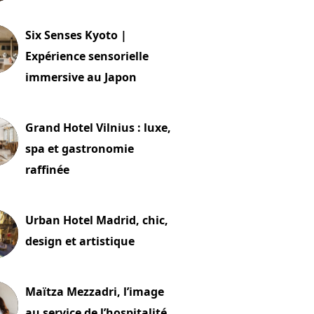
24 juillet 2026
Six Senses Kyoto |
Expérience sensorielle
immersive au Japon
t 2026
Grand Hotel Vilnius : luxe,
spa et gastronomie
raffinée
t 2026
Urban Hotel Madrid, chic,
design et artistique
2 juillet 2026
Maïtza Mezzadri, l’image
au service de l’hospitalité