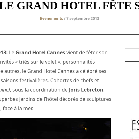
LE GRAND HOTEL FÊTE S
Evénements
/ 7 septembre 2013
13:
Le
Grand Hotel Cannes
vient de fêter son
vités « triés sur le volet », personnalités
tre autres, le Grand Hotel Cannes a célébré ses
 saisons festivalières. Cohortes de chefs et
aine)
, sous la coordination de
Joris Lebreton
,
uperbes jardins de l’hôtel décorés de sculptures
i
, face à la mer.