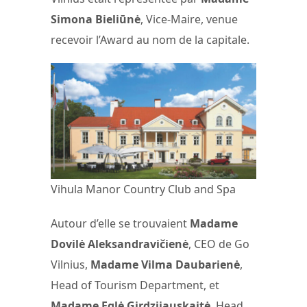
Simona Bieliūnė
, Vice-Maire, venue
recevoir l’Award au nom de la capitale.
Vihula Manor Country Club and Spa
Autour d’elle se trouvaient
Madame
Dovilė Aleksandravičienė
, CEO de Go
Vilnius,
Madame Vilma Daubarienė
,
Head of Tourism Department, et
Madame Eglė Girdzijauskaitė
, Head