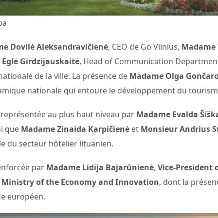
pa
e Dovilė Aleksandravičienė
, CEO de Go Vilnius,
Madame 
glė Girdzijauskaitė
, Head of Communication Department 
ternationale de la ville. La présence de
Madame Olga Gončar
ynamique nationale qui entoure le développement du tourism
nt représentée au plus haut niveau par
Madame Evalda Šišk
si que
Madame Zinaida Karpičienė
et
Monsieur Andrius 
le du secteur hôtelier lituanien.
renforcée par
Madame Lidija Bajarūnienė
,
Vice-President 
u
Ministry of the Economy and Innovation
, dont la présenc
ce européen.