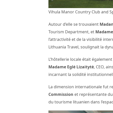
Vihula Manor Country Club and S
Autour d’elle se trouvaient
Madam
Tourism Department, et
Madame E
l’attractivité et de la visibilité in
Lithuania Travel, soulignait la d
L’hôtellerie locale était égaleme
Madame Eglė Lizaitytė
, CEO, ain
incarnant la solidité institutionnel
La dimension internationale fut 
Commission
et représentante d
du tourisme lituanien dans l’espa