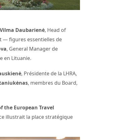
Vilma Daubarienė
, Head of
— figures essentielles de
ova
, General Manager de
e en Lituanie.
auskienė
, Présidente de la LHRA,
Staniukėnas
, membres du Board,
of the European Travel
e illustrait la place stratégique