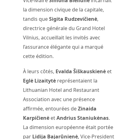
Vice-Maire
Simona Bieliūnė
incarnait
la dimension civique de la capitale,
tandis que
Sigita Rudzevičienė
,
directrice générale du Grand Hotel
Vilnius, accueillait les invités avec
l’assurance élégante qui a marqué
cette édition.
À leurs côtés,
Evalda Šiškauskienė
et
Eglė Lizaitytė
représentaient la
Lithuanian Hotel and Restaurant
Association avec une présence
affirmée, entourées de
Zinaida
Karpičienė
et
Andrius Staniukėnas
.
La dimension européenne était portée
par
Lidija Bajarūnienė
, Vice-President