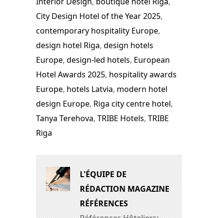
Interior Design
,
boutique hotel Riga
,
City Design Hotel of the Year 2025
,
contemporary hospitality Europe
,
design hotel Riga
,
design hotels
Europe
,
design-led hotels
,
European
Hotel Awards 2025
,
hospitality awards
Europe
,
hotels Latvia
,
modern hotel
design Europe
,
Riga city centre hotel
,
Tanya Terehova
,
TRIBE Hotels
,
TRIBE
Riga
L'ÉQUIPE DE
RÉDACTION MAGAZINE
RÉFÉRENCES
Références Hôteliers: