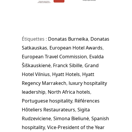
Étiquettes :
Donatas Burneika
,
Donatas
Satkauskas
,
European Hotel Awards
,
European Travel Commission
,
Evalda
Šiškauskienė
,
Franck Sibille
,
Grand
Hotel Vilnius
,
Hyatt Hotels
,
Hyatt
Regency Marrakech
,
luxury hospitality
leadership
,
North Africa hotels
,
Portuguese hospitality
,
Références
Hôteliers Restaurateurs
,
Sigita
Rudzeviciene
,
Simona Bieliunė
,
Spanish
hospitality
,
Vice-President of the Year