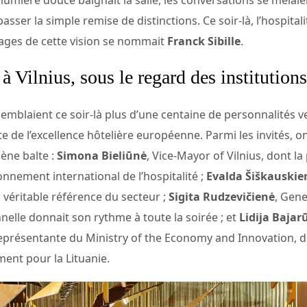
asser la simple remise de distinctions. Ce soir-là, l’hospital
visages de cette vision se nommait
Franck Sibille
.
 Vilnius, sous le regard des institutions
blaient ce soir-là plus d’une centaine de personnalités ve
 de l’excellence hôtelière européenne. Parmi les invités, on
cène balte :
Simona Bieliūnė
, Vice-Mayor of Vilnius, dont l
ayonnement international de l’hospitalité ;
Evalda Šiškauskie
 véritable référence du secteur ;
Sigita Rudzevičienė
, Gen
nnelle donnait son rythme à toute la soirée ; et
Lidija Bajar
résentante du Ministry of the Economy and Innovation, dont
ent pour la Lituanie.