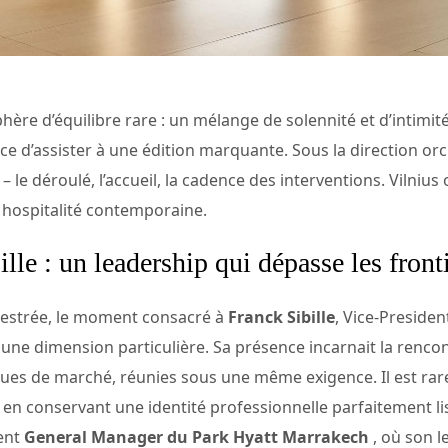
phère d’équilibre rare : un mélange de solennité et d’intimi
e d’assister à une édition marquante. Sous la direction orc
le déroulé, l’accueil, la cadence des interventions. Vilnius of
hospitalité contemporaine.
le : un leadership qui dépasse les front
hestrée, le moment consacré à
Franck Sibille
, Vice-Presiden
t une dimension particulière. Sa présence incarnait la renco
iques de marché, réunies sous une même exigence. Il est ra
ut en conservant une identité professionnelle parfaitement li
ment
General Manager du Park Hyatt Marrakech
, où son 