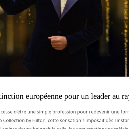
stinction européenne pour un leader au 
rie cesse d’être une simple profession pour redevenir une fo
o Collection by Hilton, cette sensation s’imposait dès l’insta
 lumière douce baignait la salle, les conversations se mêlaie