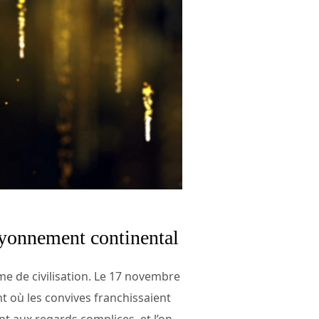
rayonnement continental
rme de civilisation. Le 17 novembre
nt où les convives franchissaient
nt aux regards complices, et l’on