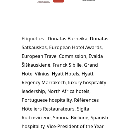
Étiquettes :
Donatas Burneika
,
Donatas
Satkauskas
,
European Hotel Awards
,
European Travel Commission
,
Evalda
Šiškauskienė
,
Franck Sibille
,
Grand
Hotel Vilnius
,
Hyatt Hotels
,
Hyatt
Regency Marrakech
,
luxury hospitality
leadership
,
North Africa hotels
,
Portuguese hospitality
,
Références
Hôteliers Restaurateurs
,
Sigita
Rudzeviciene
,
Simona Bieliunė
,
Spanish
hospitality
,
Vice-President of the Year