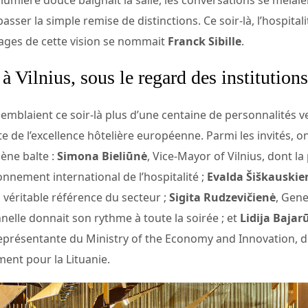
asser la simple remise de distinctions. Ce soir-là, l’hospital
visages de cette vision se nommait
Franck Sibille
.
 Vilnius, sous le regard des institutions
blaient ce soir-là plus d’une centaine de personnalités ve
 de l’excellence hôtelière européenne. Parmi les invités, on
cène balte :
Simona Bieliūnė
, Vice-Mayor of Vilnius, dont l
ayonnement international de l’hospitalité ;
Evalda Šiškauskie
 véritable référence du secteur ;
Sigita Rudzevičienė
, Gen
nnelle donnait son rythme à toute la soirée ; et
Lidija Bajar
résentante du Ministry of the Economy and Innovation, dont
ent pour la Lituanie.