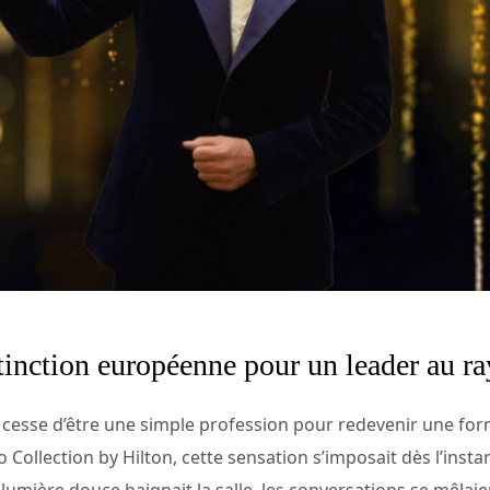
stinction européenne pour un leader au 
rie cesse d’être une simple profession pour redevenir une fo
o Collection by Hilton, cette sensation s’imposait dès l’insta
 lumière douce baignait la salle, les conversations se mêlaie