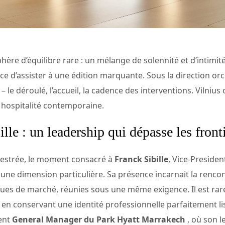
phère d’équilibre rare : un mélange de solennité et d’intimi
e d’assister à une édition marquante. Sous la direction orc
le déroulé, l’accueil, la cadence des interventions. Vilnius of
hospitalité contemporaine.
le : un leadership qui dépasse les front
hestrée, le moment consacré à
Franck Sibille
, Vice-Presiden
t une dimension particulière. Sa présence incarnait la renco
iques de marché, réunies sous une même exigence. Il est ra
ut en conservant une identité professionnelle parfaitement li
ment
General Manager du Park Hyatt Marrakech
, où son 