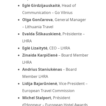
Eglė Girdzijauskaitė
, Head of
Communication – Go Vilnius
Olga Gončarova
, General Manager
– Lithuania Travel
Evalda Šiškauskienė
, Présidente –
LHRA
Eglė Lizaitytė
, CEO – LHRA
Zinaida Karpičienė
– Board Member
LHRA
Andrius Staniukėnas
– Board
Member LHRA
Lidija Bajarūnienė
, Vice-President –
European Travel Commission
Michel Stalport
, Président
d’Honneur – European Hotel Awards