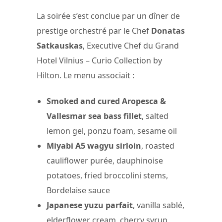
La soirée s’est conclue par un dîner de
prestige orchestré par le Chef
Donatas
Satkauskas
, Executive Chef du Grand
Hotel Vilnius – Curio Collection by
Hilton. Le menu associait :
Smoked and cured Aropesca &
Vallesmar sea bass fillet
, salted
lemon gel, ponzu foam, sesame oil
Miyabi A5 wagyu sirloin
, roasted
cauliflower purée, dauphinoise
potatoes, fried broccolini stems,
Bordelaise sauce
Japanese yuzu parfait
, vanilla sablé,
elderflower cream, cherry syrup