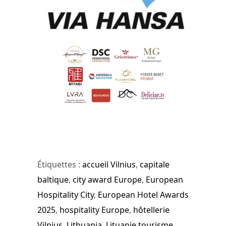
Étiquettes :
accueil Vilnius
,
capitale
baltique
,
city award Europe
,
European
Hospitality City
,
European Hotel Awards
2025
,
hospitality Europe
,
hôtellerie
Vilnius
,
Lithuania
,
Lituanie tourisme
,