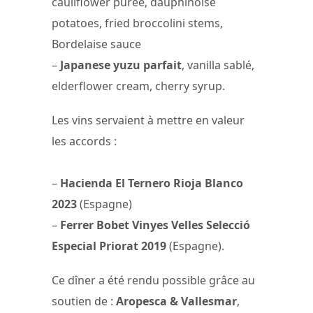
cauliflower purée, dauphinoise
potatoes, fried broccolini stems,
Bordelaise sauce
–
Japanese yuzu parfait
, vanilla sablé,
elderflower cream, cherry syrup.
Les vins servaient à mettre en valeur
les accords :
–
Hacienda El Ternero Rioja Blanco
2023
(Espagne)
–
Ferrer Bobet Vinyes Velles Selecció
Especial Priorat 2019
(Espagne).
Ce dîner a été rendu possible grâce au
soutien de :
Aropesca & Vallesmar
,