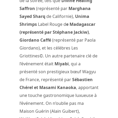
de la soirée, tels que
Divine Healing
Saffron
(représenté par
Marghana
Sayed Sharq
de Californie),
Unima
Shrimps
Label Rouge d
e Madagascar
(représenté par Stéphane Jackiw)
,
Giordano Caffé
(représenté par Paola
Giordano), et les célèbres Les
Griottines©. Un autre partenaire clé de
l’événement était
Miyabi
, qui a
présenté son prestigieux bœuf Wagyu
de France, représenté par
Sébastien
Chérel et Masami Kanaoka
, apportant
une touche gastronomique luxueuse à
l’événement. On n’oublie pas ma
Maison Guérin (Alain Guibert),