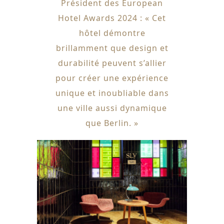
Président des European
Hotel Awards 2024 : « Cet
hôtel démontre
brillamment que design et
durabilité peuvent s’allier
pour créer une expérience
unique et inoubliable dans
une ville aussi dynamique
que Berlin. »