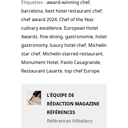
Étiquettes :
award-winning chef
,
barcelona
,
best hotel restaurant chef
,
chef award 2024
,
Chef of the Year
,
culinary excellence
,
European Hotel
Awards
,
fine dining
,
gastronomie
,
hotel
gastronomy
,
luxury hotel chef
,
Michelin
star chef
,
Michelin-starred restaurant
,
Monument Hotel
,
Paolo Casagrande
,
Restaurant Lasarte
,
top chef Europe
L'ÉQUIPE DE
RÉDACTION MAGAZINE
RÉFÉRENCES
Références Hôteliers: