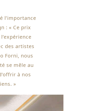
né l’importance
n : « Ce prix
 l’expérience
ec des artistes
 Forni, nous
uté se mêle au
’offrir à nos
iens. »