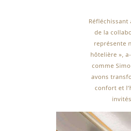
Réfléchissant 
de la collab
représente n
hôtelière », a
comme Simon
avons transfo
confort et l
invité