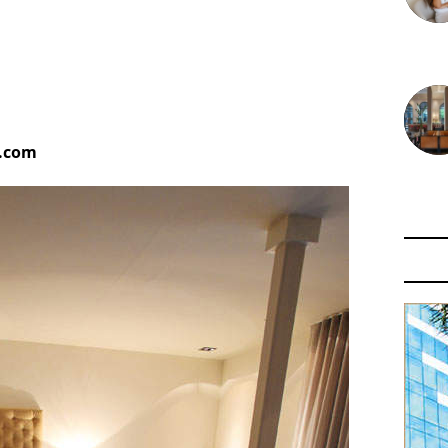
30 juin
s.com
29 juin