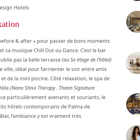
esign Hotels
xation
 « before & after » pour passer de bons moments
3 juille
t sa musique Chill Out ou Dance. C’est le bar
blie pas la belle terrasse
(au 5e étage de l’hôtel)
le ville, idéal pour farnienter le soir entre amis
t de la mini piscine. Côté relaxation, le spa de
2 juille
ntèle
(Nano Shiso Therapy . Thann Signature
vice particulièrement avenants et souriants, le
etits hôtels contemporains de Palma de
ter, l’ambiance y est vraiment très