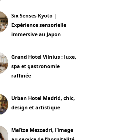
24 juillet 2026
Six Senses Kyoto |
Expérience sensorielle
immersive au Japon
t 2026
Grand Hotel Vilnius : luxe,
spa et gastronomie
raffinée
t 2026
Urban Hotel Madrid, chic,
design et artistique
2 juillet 2026
Maïtza Mezzadri, l’image
au service de l’hospitalité