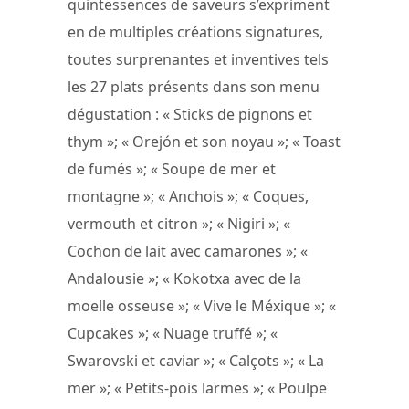
quintessences de saveurs s’expriment
en de multiples créations signatures,
toutes surprenantes et inventives tels
les 27 plats présents dans son menu
dégustation : « Sticks de pignons et
thym »; « Orejón et son noyau »; « Toast
de fumés »; « Soupe de mer et
montagne »; « Anchois »; « Coques,
vermouth et citron »; « Nigiri »; «
Cochon de lait avec camarones »; «
Andalousie »; « Kokotxa avec de la
moelle osseuse »; « Vive le Méxique »; «
Cupcakes »; « Nuage truffé »; «
Swarovski et caviar »; « Calçots »; « La
mer »; « Petits-pois larmes »; « Poulpe