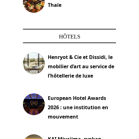
Thaïe
22 mars 2024
HÔTELS
Henryot & Cie et Dissidi, le
mobilier d’art au service de
l’hôtellerie de luxe
3 août 2026
European Hotel Awards
2026 : une institution en
mouvement
29 juillet 2026
KAI Miyajima, ryokan