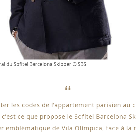
al du Sofitel Barcelona Skipper © SBS
ter les codes de l’appartement parisien au 
c’est ce que propose le Sofitel Barcelona Sk
r emblématique de Vila Olímpica, face à la m