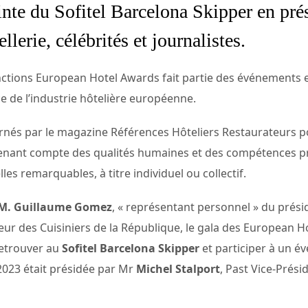
inte du Sofitel Barcelona Skipper en pr
llerie, célébrités et journalistes.
nctions European Hotel Awards fait partie des événements e
e de l’industrie hôtelière européenne.
rnés par le magazine Références Hôteliers Restaurateurs p
n tenant compte des qualités humaines et des compétences pr
es remarquables, à titre individuel ou collectif.
M. Guillaume Gomez
, « représentant personnel » du prés
ur des Cuisiniers de la République, le gala des European Ho
retrouver au
Sofitel Barcelona Skipper
et participer à un é
2023 était présidée par Mr
Michel Stalport
, Past Vice-Prés