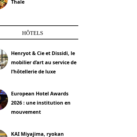
Thaïe
22 mars 2024
HÔTELS
Henryot & Cie et Dissidi, le
mobilier d’art au service de
l’hôtellerie de luxe
2026
European Hotel Awards
2026 : une institution en
mouvement
let 2026
KAI Miyajima, ryokan