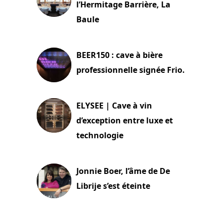
l’Hermitage Barrière, La
Baule
18 juin 2025
BEER150 : cave à bière
professionnelle signée Frio.
15 juin 2025
ELYSEE | Cave à vin
d’exception entre luxe et
technologie
15 juin 2025
Jonnie Boer, l’âme de De
Librije s’est éteinte
24 avril 2025